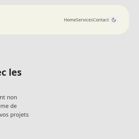
Home
Services
Contact
c les
ont non
mme de
 vos projets