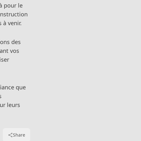
à pour le
nstruction
 à venir.
sons des
ant vos
iser
fiance que
s
ur leurs
Share