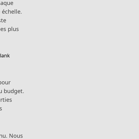
chaque
 échelle.
ste
les plus
pour
du budget.
rties
s
inu. Nous